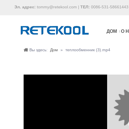
Эл. адрес:
tommy@retekool.com
|
ТЕЛ:
0086-531-58661443
ДОМ
О 
Вы здесь:
Дом
»
теплообменник (3).mp4