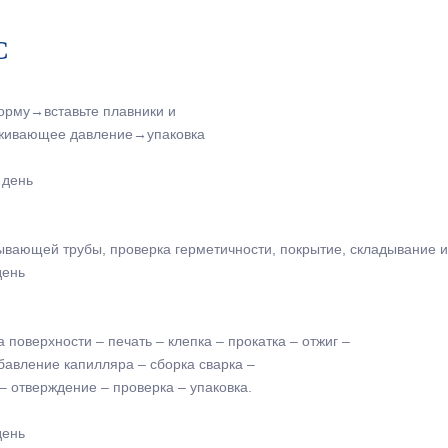
С
орму→вставьте плавники и
рживающее давление→упаковка
 день
сывающей трубы, проверка герметичности, покрытие, складывание 
день
 поверхности – печать – клепка – прокатка – отжиг –
бавление капилляра – сборка сварка –
– отверждение – проверка – упаковка.
день