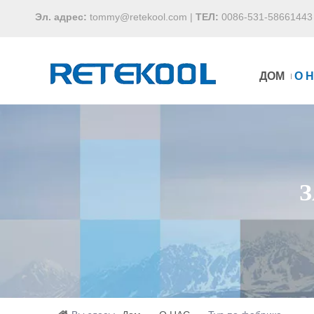
Эл. адрес:
tommy@retekool.com
|
ТЕЛ:
0086-531-58661443
ДОМ
О 