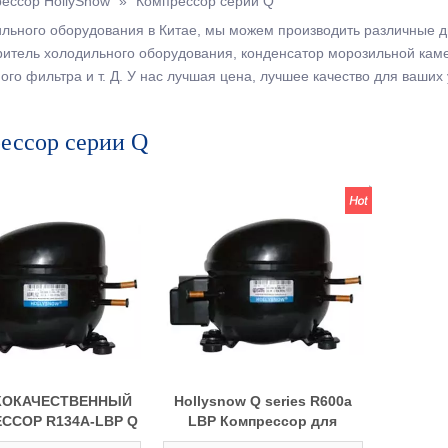
ессор HollySnow
»
Компрессор серии Q
льного оборудования в Китае, мы можем производить различные ди
ритель холодильного оборудования, конденсатор морозильной ка
о фильтра и т. Д. У нас лучшая цена, лучшее качество для ваших 
ессор серии Q
ОКАЧЕСТВЕННЫЙ
Hollysnow Q series R600a
ССОР R134A-LBP Q
LBP Компрессор для
СЕРИИ ДЛЯ
небольших холодильников