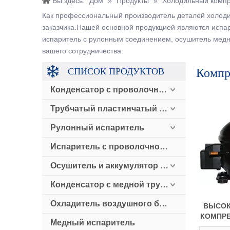
Вы здесь:
Дом
»
Продукты
»
Холодильный компр
Как профессиональный производитель деталей холоди
заказчика.Нашей основной продукцией являются испа
испаритель с рулонным соединением, осушитель медног
вашего сотрудничества.
СПИСОК ПРОДУКТОВ
Компр
Конденсатор с проволочной трубкой
Трубчатый пластинчатый конденсатор
Рулонный испаритель
Испаритель с проволочной трубкой
Осушитель и аккумулятор и обратный клапан
Конденсатор с медной трубкой с воздушным охлаждением
Охладитель воздушного блока
ВЫСОК
КОМПРЕ
Медный испаритель