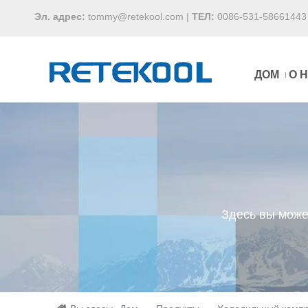
Эл. адрес:
tommy@retekool.com
|
ТЕЛ:
0086-531-58661443
ДОМ
О 
Здесь вы може