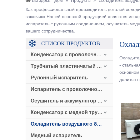
Вы здесь:
Дом
»
Продукты
»
Охладитель воздуш
Как профессиональный производитель деталей холоди
заказчика.Нашей основной продукцией являются испа
испаритель с рулонным соединением, осушитель медног
вашего сотрудничества.
СПИСОК ПРОДУКТОВ
Охлад
Конденсатор с проволочной трубкой
Охладите
- стальна
Трубчатый пластинчатый конденсатор
основном 
Рулонный испаритель
делится н
Испаритель с проволочной трубкой
Осушитель и аккумулятор и обратный клапан
Конденсатор с медной трубкой с воздушным охлаждением
Охладитель воздушного блока
Медный испаритель