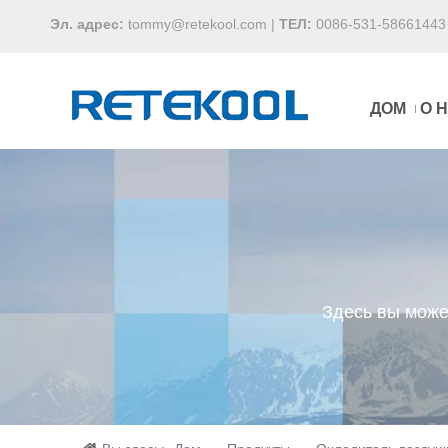
Эл. адрес:
tommy@retekool.com
|
ТЕЛ:
0086-531-58661443
ДОМ
О 
Здесь вы може