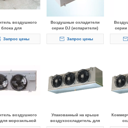
итель воздушного
Воздушные охладители
Возду
блока для
серии DJ (испарители)
серии 
отемпературной
используются для
расс
Запрос цены
Запрос цены
дильной камеры
холодильного хранения
ребрами
исп
холод
итель воздушного
Упакованный на крыше
Коммер
 для морозильной
воздухоохладитель для
ох
камеры
холодильных шкафов
холо