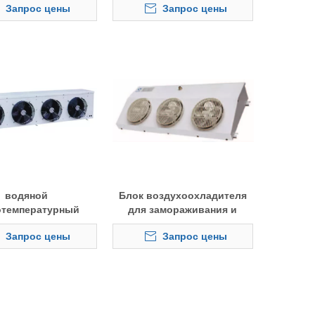
Запрос цены
Запрос цены
холодильных камер
водяной
Блок воздухоохладителя
отемпературный
для замораживания и
шный охладитель
охлаждения
Запрос цены
Запрос цены
 холодильника