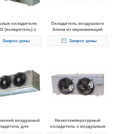
шные охладители
Охладитель воздушного
D (испаритель) с
блока из нержавеющей
тоянием между
стали для морозильной
Запрос цены
Запрос цены
 4,5 мм или 6,0 мм
камеры
ользуются для
ильного хранения
ческий воздушный
Низкотемпературный
ладитель для
охладитель с воздушным
дильных шкафов
охлаждением для