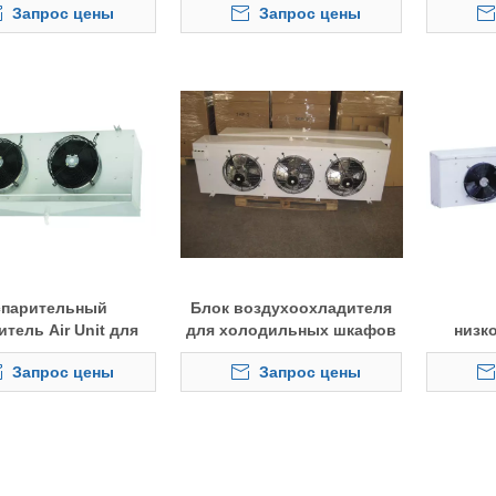
Запрос цены
Запрос цены
спарительный
Блок воздухоохладителя
тель Air Unit для
для холодильных шкафов
низк
зильной камеры
с расстоянием между
возду
Запрос цены
Запрос цены
ребрами 4,5 мм
для